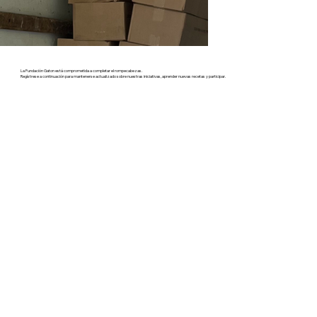
La Fundación Gaton está comprometida a completar el rompecabezas.
Regístrese a continuación para mantenerse actualizado sobre nuestras iniciativas, aprender nuevas recetas y participar.